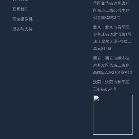
华区龙华街道富康社
联系我们
区东环二路65号中佳
创意园C2栋3层
高速摄像机
北京：北京市昌平区
服务与支持
史各庄街道北清路1号
珠江摩尔大厦7号楼二
单元814室
西安：西安市经济技
术开发区凤城二路赛
高国际A座2101室A12
沈阳：沈阳市和平区
三好街65-1号