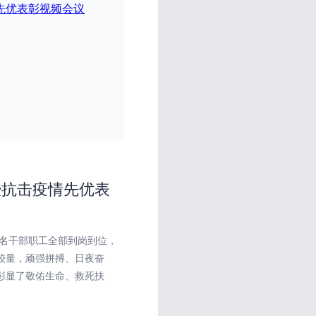
暨抗击疫情先优表
多名干部职工全部到岗到位，
较量，顽强拼搏、日夜奋
彰显了敬佑生命、救死扶