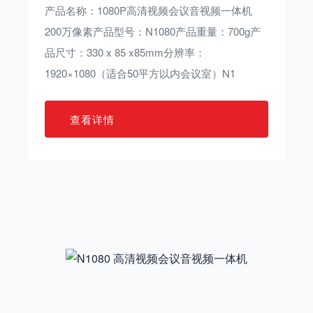
产品名称：1080P高清视频会议音视频一体机
200万像素产品型号：N1080产品重量：700g产
品尺寸：330 x 85 x85mm分辨率：
1920×1080（适合50平方以内会议室）N1
查看详情