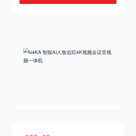
— 音视频一体机