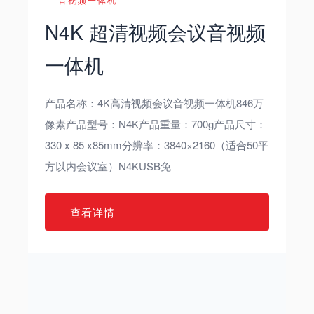
N4K 超清视频会议音视频
一体机
产品名称：4K高清视频会议音视频一体机846万
像素产品型号：N4K产品重量：700g产品尺寸：
330 x 85 x85mm分辨率：3840×2160（适合50平
方以内会议室）N4KUSB免
查看详情