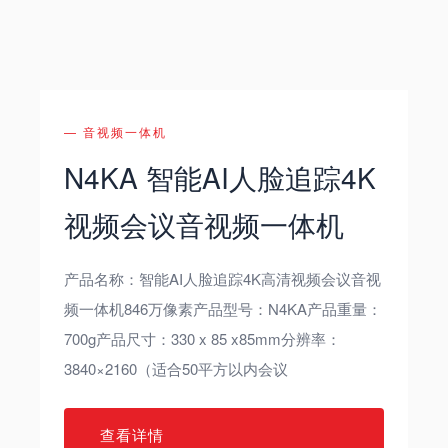
— 音视频一体机
N4KA 智能AI人脸追踪4K
视频会议音视频一体机
产品名称：智能AI人脸追踪4K高清视频会议音视
频一体机846万像素产品型号：N4KA产品重量：
700g产品尺寸：330 x 85 x85mm分辨率：
3840×2160（适合50平方以内会议
查看详情