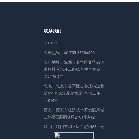
联系我们
518109
客服热线：86-755-83590326
公司地址：深圳市龙华区龙华街道
富康社区东环二路65号中佳创意
园C2栋3层
北京：北京市昌平区史各庄街道北
清路1号珠江摩尔大厦7号楼二单
元814室
西安：西安市经济技术开发区凤城
二路赛高国际A座2101室A12
沈阳：沈阳市和平区三好街65-1号