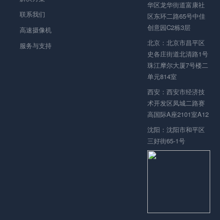
华区龙华街道富康社
联系我们
区东环二路65号中佳
创意园C2栋3层
高速摄像机
北京：北京市昌平区
服务与支持
史各庄街道北清路1号
珠江摩尔大厦7号楼二
单元814室
西安：西安市经济技
术开发区凤城二路赛
高国际A座2101室A12
沈阳：沈阳市和平区
三好街65-1号